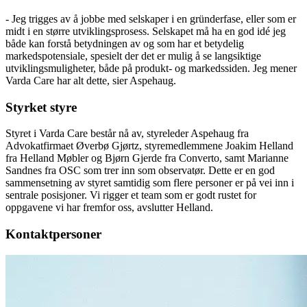
- Jeg trigges av å jobbe med selskaper i en gründerfase, eller som er
midt i en større utviklingsprosess. Selskapet må ha en god idé jeg
både kan forstå betydningen av og som har et betydelig
markedspotensiale, spesielt der det er mulig å se langsiktige
utviklingsmuligheter, både på produkt- og markedssiden. Jeg mener
Varda Care har alt dette, sier Aspehaug.
Styrket styre
Styret i Varda Care består nå av, styreleder Aspehaug fra
Advokatfirmaet Øverbø Gjørtz, styremedlemmene Joakim Helland
fra Helland Møbler og Bjørn Gjerde fra Converto, samt Marianne
Sandnes fra OSC som trer inn som observatør. Dette er en god
sammensetning av styret samtidig som flere personer er på vei inn i
sentrale posisjoner. Vi rigger et team som er godt rustet for
oppgavene vi har fremfor oss, avslutter Helland.
Kontaktpersoner