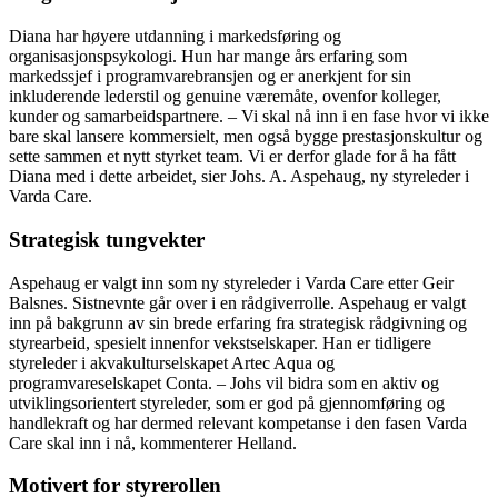
Diana har høyere utdanning i markedsføring og
organisasjonspsykologi. Hun har mange års erfaring som
markedssjef i programvarebransjen og er anerkjent for sin
inkluderende lederstil og genuine væremåte, ovenfor kolleger,
kunder og samarbeidspartnere. – Vi skal nå inn i en fase hvor vi ikke
bare skal lansere kommersielt, men også bygge prestasjonskultur og
sette sammen et nytt styrket team. Vi er derfor glade for å ha fått
Diana med i dette arbeidet, sier Johs. A. Aspehaug, ny styreleder i
Varda Care.
Strategisk tungvekter
Aspehaug er valgt inn som ny styreleder i Varda Care etter Geir
Balsnes. Sistnevnte går over i en rådgiverrolle. Aspehaug er valgt
inn på bakgrunn av sin brede erfaring fra strategisk rådgivning og
styrearbeid, spesielt innenfor vekstselskaper. Han er tidligere
styreleder i akvakulturselskapet Artec Aqua og
programvareselskapet Conta. – Johs vil bidra som en aktiv og
utviklingsorientert styreleder, som er god på gjennomføring og
handlekraft og har dermed relevant kompetanse i den fasen Varda
Care skal inn i nå, kommenterer Helland.
Motivert for styrerollen