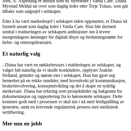
Johs. A. Aspehaug er innstilt som ny styreleder i Varda Care. Diana
Myrstad Meldal tar over som daglig leder etter Terje Tolaas, som går
tilbake som salgssjef i selskapet.
Etter å ha vært markedssjef i selskapet siden oppstarten, er Diana nå
formelt ansatt som daglig leder i Varda Care. Hun blir dermed
sentral i realiseringen av selskapets ambisjoner om å levere
morgendagens løsninger for digitalt tilsyn og beslutningsstøtte for
helse- og omsorgsbransjen.
Et naturlig valg
- Diana har vært en nøkkelressurs i etableringen av selskapet, og
valget falt naturlig da vi skulle konkludere, opplyser Joakim
Helland, gründer og største eier i selskapet. Hun har gjort seg
bemerket på en rekke områder, med hovedvekt på kommunikasjon,
brukerinvolvering, konseptutvikling og det å skape en tydelig
merkevare. Diana har erfaring som prosjektleder og bakgrunn fra
dokumentasjon og rapportering fra to børsnoterte selskaper. Dette
kommer godt med i prosessen vi skal inn i nå med ferdigstilling av
tjenesten, samt en krevende regulatorisk prosess mot medisinsk
sertifisering.
Mer enn en jobb