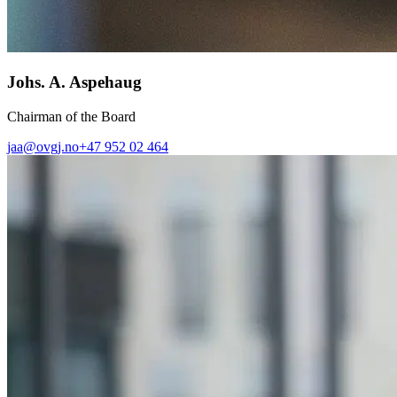
Johs. A. Aspehaug
Chairman of the Board
jaa@ovgj.no
+47 952 02 464