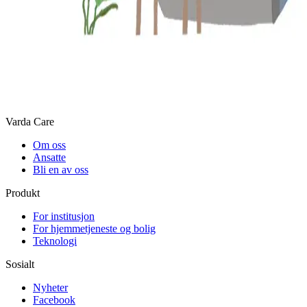
Varda Care
Om oss
Ansatte
Bli en av oss
Produkt
For institusjon
For hjemmetjeneste og bolig
Teknologi
Sosialt
Nyheter
Facebook