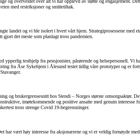
lige og overveldet over alt vi har opplevd av støtte og engasjement. Det
eien med restriksjoner og smittetiltak.
ngte landet og vi ble isolert i hvert vårt hjem. Strategiprosessene med 
ått gjort det meste som planlagt tross pandemien.
d ypperlig testhjelp fra pensjonister, pårørende og helsepersonell. Vi 
ing fra Åse Sykehjem i Ålesund testet tidlig våre prototyper og er fortsa
 Stavanger.
ning og brukergrensesnitt hos Stendi – Norges største omsorgsaktør. Det 
nstruktive, imøtekommende og positive ansatte med genuin interesse for 
kertest tross strenge Covid 19-begrensninger.
t har vært høy interesse fra aksjonærene og vi er veldig fornøyde med res