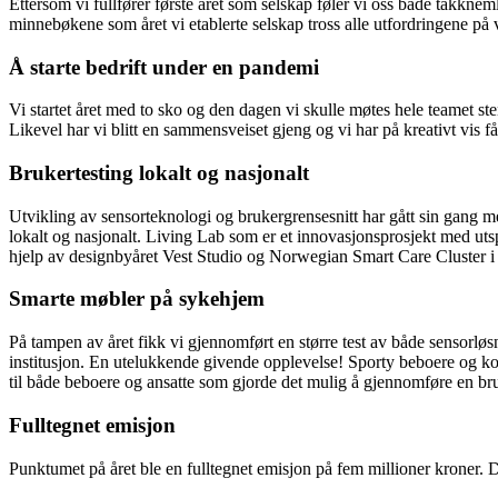
Ettersom vi fullfører første året som selskap føler vi oss både takknem
minnebøkene som året vi etablerte selskap tross alle utfordringene på v
Å starte bedrift under en pandemi
Vi startet året med to sko og den dagen vi skulle møtes hele teamet ste
Likevel har vi blitt en sammensveiset gjeng og vi har på kreativt vis f
Brukertesting lokalt og nasjonalt
Utvikling av sensorteknologi og brukergrensesnitt har gått sin gang me
lokalt og nasjonalt. Living Lab som er et innovasjonsprosjekt med utspr
hjelp av designbyåret Vest Studio og Norwegian Smart Care Cluster i
Smarte møbler på sykehjem
På tampen av året fikk vi gjennomført en større test av både sensorløs
institusjon. En utelukkende givende opplevelse! Sporty beboere og ko
til både beboere og ansatte som gjorde det mulig å gjennomføre en bru
Fulltegnet emisjon
Punktumet på året ble en fulltegnet emisjon på fem millioner kroner. De