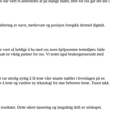
te har vært et annerledes år på mange måter, men for oss går det inn i
etablering av navn, merkevare og posisjon foregikk dermed digitalt.
har vært så heldige å ha med oss noen hjelpsomme testmiljøer, både
tt en viktig partner for oss. Vi testet også brukergrensesnitt med
var utrolig nyttig å få teste våre smarte møbler i hverdagen på en
å teste og vurdere ny teknologi for sine beboeres beste. Tusen takk
ultatet. Dette sikrer lansering og langsiktig drift av selskapet.