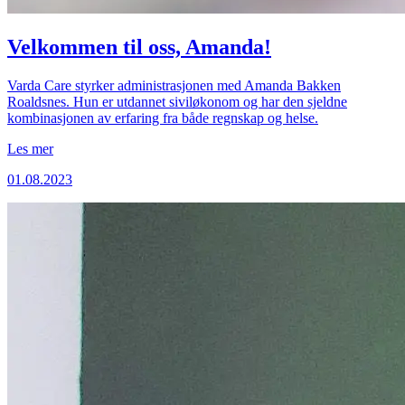
Velkommen til oss, Amanda!
Varda Care styrker administrasjonen med Amanda Bakken
Roaldsnes. Hun er utdannet siviløkonom og har den sjeldne
kombinasjonen av erfaring fra både regnskap og helse.
Les mer
01.08.2023