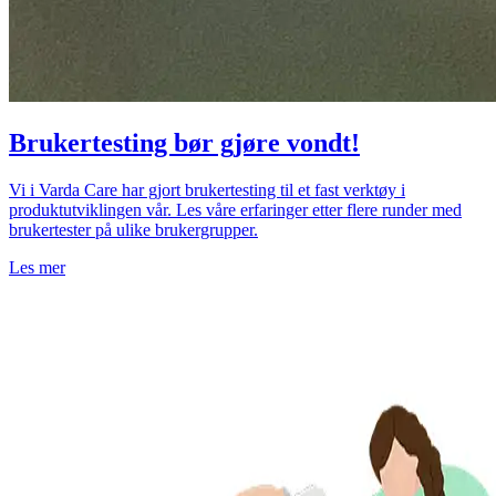
Brukertesting bør gjøre vondt!
Vi i Varda Care har gjort brukertesting til et fast verktøy i
produktutviklingen vår. Les våre erfaringer etter flere runder med
brukertester på ulike brukergrupper.
Les mer