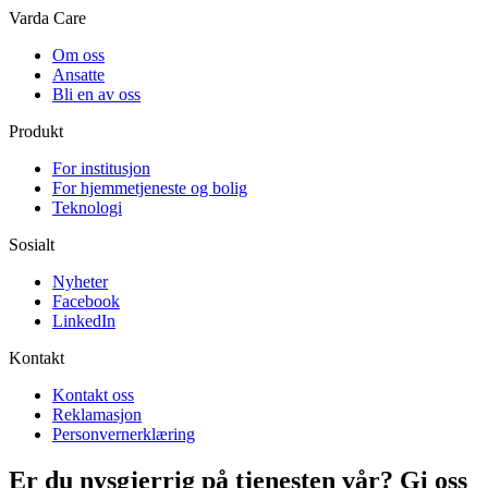
Varda Care
Om oss
Ansatte
Bli en av oss
Produkt
For institusjon
For hjemmetjeneste og bolig
Teknologi
Sosialt
Nyheter
Facebook
LinkedIn
Kontakt
Kontakt oss
Reklamasjon
Personvernerklæring
Er du nysgjerrig på tjenesten vår? Gi oss