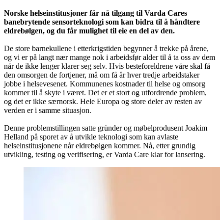
Norske helseinstitusjoner får nå tilgang til Varda Cares
banebrytende sensorteknologi som kan bidra til å håndtere
eldrebølgen, og du får mulighet til eie en del av den.
De store barnekullene i etterkrigstiden begynner å trekke på årene,
og vi er på langt nær mange nok i arbeidsfør alder til å ta oss av dem
når de ikke lenger klarer seg selv. Hvis besteforeldrene våre skal få
den omsorgen de fortjener, må om få år hver tredje arbeidstaker
jobbe i helsevesenet. Kommunenes kostnader til helse og omsorg
kommer til å skyte i været. Det er et stort og utfordrende problem,
og det er ikke særnorsk. Hele Europa og store deler av resten av
verden er i samme situasjon.
Denne problemstillingen satte gründer og møbelprodusent Joakim
Helland på sporet av å utvikle teknologi som kan avlaste
helseinstitusjonene når eldrebølgen kommer. Nå, etter grundig
utvikling, testing og verifisering, er Varda Care klar for lansering.