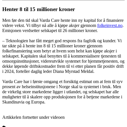
Henter 8 til 15 millioner kroner
Men før den tid skal Varda Care hente inn ny kapital for å finansiere
videre vekst. Vi tilbyr nå alle å kjøpe aksjer gjennom
folkeinvest.no
.
Emisjonen verdsetter selskapet til 26 millioner kroner.
– Teknologien har fått meget god respons fra fagfolk og kunder. Vi
tar sikte på å hente inn 8 til 15 millioner kroner gjennom
folkefinansiering som betyr at hvem som helst kan kjøpe aksjer i
selskapet. Kapitalen skal benyttes til å kommersialisere tjenesten til
omsorgsinstitusjoner, videreutvikle systemet for hjemmetjenesten, og
dekke løpende driftskostnader frem til vi etter planen får positiv drift
i 2024, forteller daglig leder Diana Myrstad Meldal.
Varda Care har i første omgang et forsiktig estimat om at fem til syv
prosent av helseinstitusjonene i Norge skal ta systemet i bruk. Men
de virkelig store markedene ligger i utlandet, og selskapet har alle
muligheter til å skalere opp produksjonen for å betjene markedene i
Skandinavia og Europa.
Artikkelen fortsetter under videoen