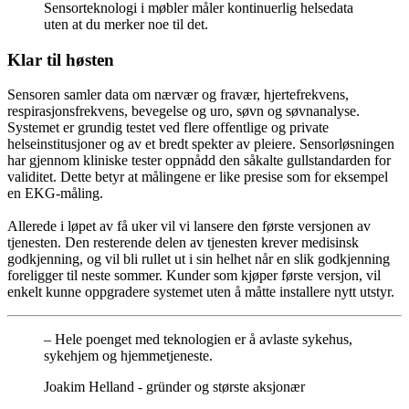
Sensorteknologi i møbler måler kontinuerlig helsedata
uten at du merker noe til det.
Klar til høsten
Sensoren samler data om nærvær og fravær, hjertefrekvens,
respirasjonsfrekvens, bevegelse og uro, søvn og søvnanalyse.
Systemet er grundig testet ved flere offentlige og private
helseinstitusjoner og av et bredt spekter av pleiere. Sensorløsningen
har gjennom kliniske tester oppnådd den såkalte gullstandarden for
validitet. Dette betyr at målingene er like presise som for eksempel
en EKG-måling.
Allerede i løpet av få uker vil vi lansere den første versjonen av
tjenesten. Den resterende delen av tjenesten krever medisinsk
godkjenning, og vil bli rullet ut i sin helhet når en slik godkjenning
foreligger til neste sommer. Kunder som kjøper første versjon, vil
enkelt kunne oppgradere systemet uten å måtte installere nytt utstyr.
– Hele poenget med teknologien er å avlaste sykehus,
sykehjem og hjemmetjeneste.
Joakim Helland - gründer og største aksjonær