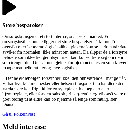
Store besparelser
Omsorgsbransjen er et stort internasjonalt vekstmarked. For
omsorgsinstitusjonene ligger det store besparelser i å kunne få
oversikt over beboerne digitalt slik at pleierne kan se til dem når data
avviker fra normalen, ikke minst om natten. Da slipper de å forstyrre
beboere som ikke trenger tilsyn, men kan konsentrere seg om dem
som trenger det. Det samme gjelder for hjemmetjenesten som krever
mange manuelle rutiner og mye logistikk.
– Denne eldrebølgen forsvinner ikke, den blir værende i mange tiår.
Vi har hverken mennesker eller helseinstitusjoner til å håndtere den.
Varda Care kan frigi tid for en sykepleier, hjelpepleier eller
hjemmepleier, eller for den saks skyld pårørende, og vil også være et
godt bidrag til at eldre kan bo hjemme så lenge som mulig, sier
Diana.
Gå til Folkeinvest
Meld interesse