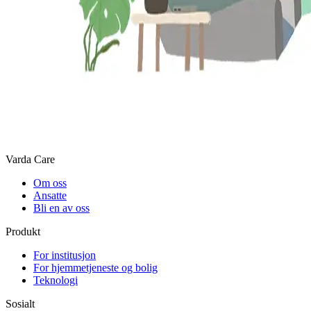
Varda Care
Om oss
Ansatte
Bli en av oss
Produkt
For institusjon
For hjemmetjeneste og bolig
Teknologi
Sosialt