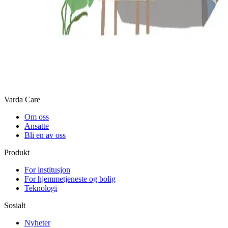
Varda Care
Om oss
Ansatte
Bli en av oss
Produkt
For institusjon
For hjemmetjeneste og bolig
Teknologi
Sosialt
Nyheter