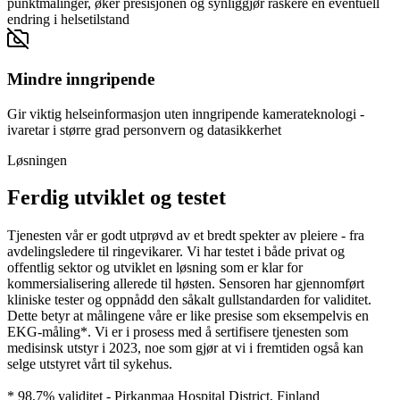
punktmålinger, øker presisjonen og synliggjør raskere en eventuell
endring i helsetilstand
Mindre inngripende
Gir viktig helseinformasjon uten inngripende kamerateknologi -
ivaretar i større grad personvern og datasikkerhet
Løsningen
Ferdig utviklet og testet
Tjenesten vår er godt utprøvd av et bredt spekter av pleiere - fra
avdelingsledere til ringevikarer. Vi har testet i både privat og
offentlig sektor og utviklet en løsning som er klar for
kommersialisering allerede til høsten. Sensoren har gjennomført
kliniske tester og oppnådd den såkalt gullstandarden for validitet.
Dette betyr at målingene våre er like presise som eksempelvis en
EKG-måling*. Vi er i prosess med å sertifisere tjenesten som
medisinsk utstyr i 2023, noe som gjør at vi i fremtiden også kan
selge utstyret vårt til sykehus.
* 98,7% validitet - Pirkanmaa Hospital District, Finland