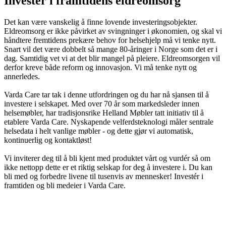
Investér i framtidens eldreomsorg
Det kan være vanskelig å finne lovende investeringsobjekter.
Eldreomsorg er ikke påvirket av svingninger i økonomien, og skal vi
håndtere fremtidens prekære behov for helsehjelp må vi tenke nytt.
Snart vil det være dobbelt så mange 80-åringer i Norge som det er i
dag. Samtidig vet vi at det blir mangel på pleiere. Eldreomsorgen vil
derfor kreve både reform og innovasjon. Vi må tenke nytt og
annerledes.
Varda Care tar tak i denne utfordringen og du har nå sjansen til å
investere i selskapet. Med over 70 år som markedsleder innen
helsemøbler, har tradisjonsrike Helland Møbler tatt initiativ til å
etablere Varda Care. Nyskapende velferdsteknologi måler sentrale
helsedata i helt vanlige møbler - og dette gjør vi automatisk,
kontinuerlig og kontaktløst!
Vi inviterer deg til å bli kjent med produktet vårt og vurdér så om
ikke nettopp dette er et riktig selskap for deg å investere i. Du kan
bli med og forbedre livene til tusenvis av mennesker! Investér i
framtiden og bli medeier i Varda Care.